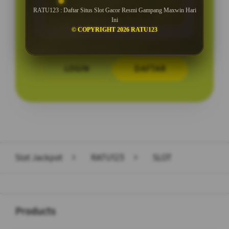
RATU123 : Daftar Situs Slot Gacor Resmi Gampang Maxwin Hari
Minimal Withdraw Rp 50.000
Ini
© COPYRIGHT 2026 RATU123
LOGIN
DAFTAR
Layer Popup Close
Slot Jackpot
>
RATU123
>
SLOT
Buka
Footer Navigation
Products