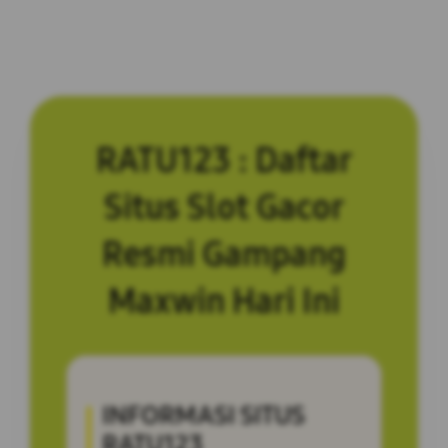
RATU123 : Daftar
Situs Slot Gacor
Resmi Gampang
Maxwin Hari Ini
INFORMASI SITUS
RATU123