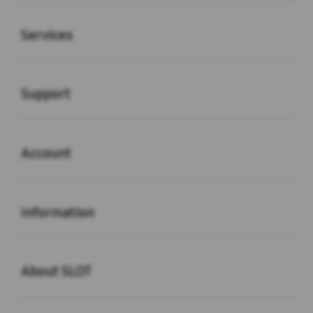
Buka
Services
Buka
Support
Buka
Account
Buka
Information
Buka
About SLOT